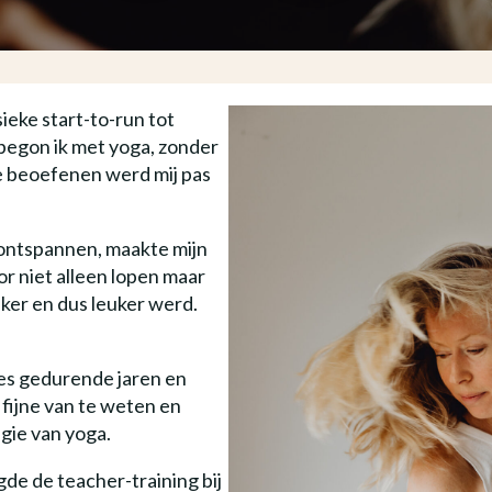
sieke start-to-run tot
begon ik met yoga, zonder
e beoefenen werd mij pas
ontspannen, maakte mijn
or niet alleen lopen maar
jker en dus leuker werd.
es gedurende jaren en
 fijne van te weten en
gie van yoga.
gde de teacher-training bij