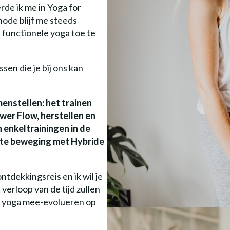
rde ik me in Yoga for
ode blijf me steeds
 functionele yoga toe te
sen die je bij ons kan
enstellen: het trainen
wer Flow, herstellen en
 enkeltrainingen in de
chte beweging met Hybride
tdekkingsreis en ik wil je
verloop van de tijd zullen
w yoga mee-evolueren op