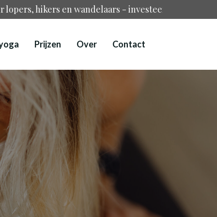
rs en wandelaars - investeer in minder blessureleed 
yoga
Prijzen
Over
Contact