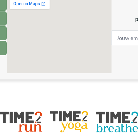
p
Jouw
email
adress
*