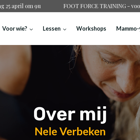
om 9u
FOOT FORCE TRAINING - voor lopers, hike
Voor wie?
Lessen
Workshops
Mammo-
Over mij
Nele Verbeken